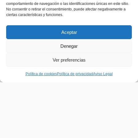
comportamiento de navegación o las identificaciones únicas en este sitio.
No consentir o retirar el consentimiento, puede afectar negativamente a
ciertas características y funciones.
Aceptar
Denegar
Ver preferencias
Política de cookies
Política de privacidad
Aviso Legal
Monocapa
Pintura especialmente desarrollada para la alta decoración
de interiores. Se aplica fácilmente y sus especiales
características de muy bajo olor, permite la ocupación
inmediata de las habitaciones pintadas con este producto.