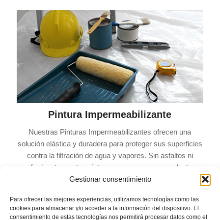
Pintura Impermeabilizante
Nuestras Pinturas Impermeabilizantes ofrecen una
solución elástica y duradera para proteger sus superficies
contra la filtración de agua y vapores. Sin asfaltos ni
disolventes, estas pinturas aseguran una excelente
adherencia, resistencia a la tracción y a los agentes
Gestionar consentimiento
atmosféricos, siendo ideales para soportar las
Para ofrecer las mejores experiencias, utilizamos tecnologías como las
contracciones y dilataciones del soporte, además de ser
cookies para almacenar y/o acceder a la información del dispositivo. El
resistentes a la alcalinidad y al agua.
consentimiento de estas tecnologías nos permitirá procesar datos como el