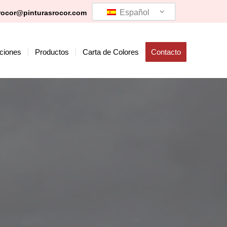
Español
rocor@pinturasrocor.com
ciones
Productos
Carta de Colores
Contacto