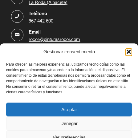
La Roda (Albacete)
Teléfono
967 442 600
Email
rocor@pinturasrocor.com
Gestionar consentimiento
Información
Para ofrecer las mejores experiencias, utilizamos tecnologías como las
Aviso Legal
cookies para almacenar y/o acceder a la información del dispositivo. El
consentimiento de estas tecnologías nos permitirá procesar datos como el
Política de privacidad
comportamiento de navegación o las identificaciones únicas en este sitio.
Política de protección de datos
No consentir o retirar el consentimiento, puede afectar negativamente a
ciertas características y funciones.
Política de Cookies
Declaración de accesibilidad
Aceptar
Denegar
Ver preferencias