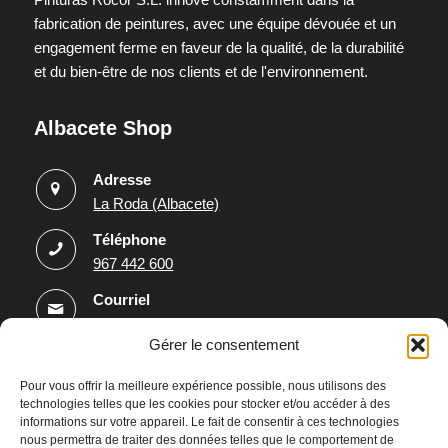
fabrication de peintures, avec une équipe dévouée et un
engagement ferme en faveur de la qualité, de la durabilité
et du bien-être de nos clients et de l'environnement.
Albacete Shop
Adresse
La Roda (Albacete)
Téléphone
967 442 600
Courriel
rocor@pinturasrocor.com
Gérer le consentement
Informations
Pour vous offrir la meilleure expérience possible, nous utilisons des
technologies telles que les cookies pour stocker et/ou accéder à des
Avis juridique
informations sur votre appareil. Le fait de consentir à ces technologies
nous permettra de traiter des données telles que le comportement de
Politique de confidentialité